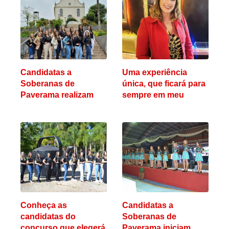
Candidatas a
Uma experiência
Soberanas de
única, que ficará para
Paverama realizam
sempre em meu
prova escrita cultural
coração
Conheça as
Candidatas a
candidatas do
Soberanas de
concurso que elegerá
Paverama iniciam