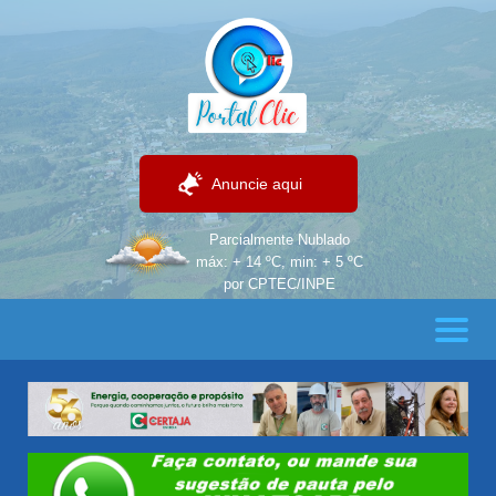
Anuncie aqui
Parcialmente Nublado
máx: + 14 ºC, min: + 5 ºC
por CPTEC/INPE