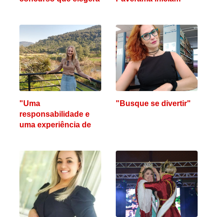
as soberanas de
neste sábado etapas
Paverama
do concurso
"Uma
"Busque se divertir"
responsabilidade e
uma experiência de
vida"