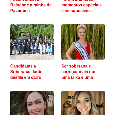
Reinehr é a rainha de
momentos especiais
Paverama
e inesquecíveis
Candidatas a
Ser soberana é
Soberanas farão
carregar mais que
desfile em carro
uma faixa e uma
aberto pelas ruas de
coroa, é levar o nome
Paverama
do município