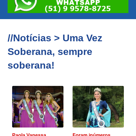
//Notícias > Uma Vez
Soberana, sempre
soberana!
Paola Vanessa
Foram inúmeros