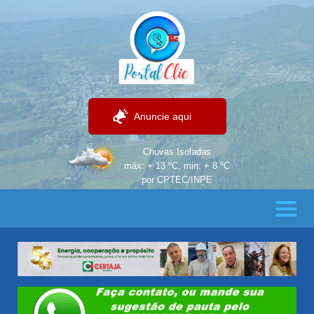
Anuncie aqui
Chuvas Isoladas
máx: + 13 ºC, min: + 8 ºC
por CPTEC/INPE