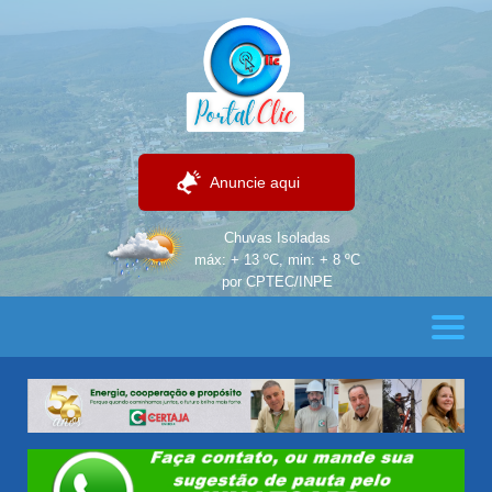
Anuncie aqui
Chuvas Isoladas
máx: + 13 ºC, min: + 8 ºC
por CPTEC/INPE