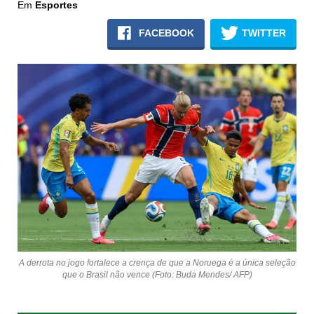
Em
Esportes
FACEBOOK
TWITTER
A derrota no jogo fortalece a crença de que a Noruega é a única seleção
que o Brasil não vence (Foto: Buda Mendes/ AFP)