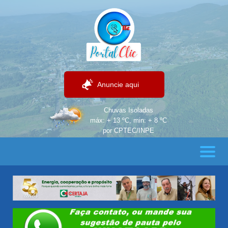
Anuncie aqui
Chuvas Isoladas
máx: + 13 ºC, min: + 8 ºC
por CPTEC/INPE