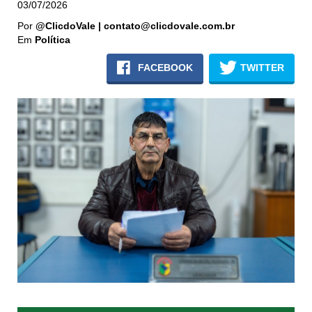
03/07/2026
Por
@ClicdoVale | contato@clicdovale.com.br
Em
Política
FACEBOOK
TWITTER